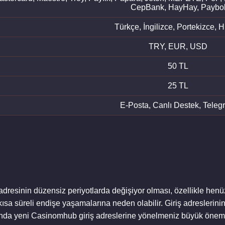
CepBank, HayHay, Paybo
Türkçe, İngilizce, Portekizce, H
TRY, EUR, USD
50 TL
25 TL
E-Posta, Canlı Destek, Teleg
resinin düzensiz periyotlarda değişiyor olması, özellikle henü
 kısa süreli endişe yaşamalarına neden olabilir. Giriş adresleri
nda yeni Casinomhub giriş adreslerine yönelmeniz büyük önem 